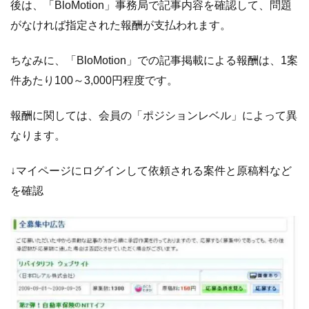
後は、「BloMotion」事務局で記事内容を確認して、問題
つ
い
がなければ指定された報酬が支払われます。
て
ちなみに、「BloMotion」での記事掲載による報酬は、1案
件あたり100～3,000円程度です。
報酬に関しては、会員の「ポジションレベル」によって異
なります。
↓マイページにログインして依頼される案件と原稿料など
を確認