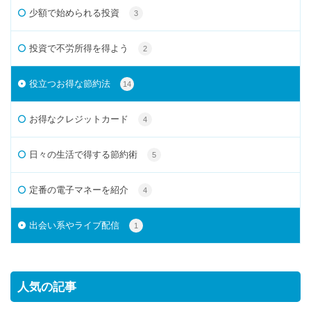
少額で始められる投資
3
投資で不労所得を得よう
2
役立つお得な節約法
14
お得なクレジットカード
4
日々の生活で得する節約術
5
定番の電子マネーを紹介
4
出会い系やライブ配信
1
人気の記事