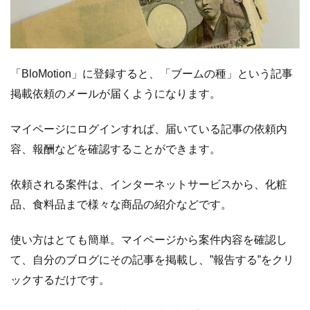
2
ポ
ジ
シ
ョ
ン
「BloMotion」に登録すると、「ブームの種」という記事
制
掲載依頼のメールが届くようになります。
度
に
マイページにログインすれば、届いている記事の依頼内
つ
容、報酬などを確認することができます。
い
て
依頼される案件は、インターネットサービスから、化粧
3
報
品、食料品まで様々な商品の紹介などです。
酬
の
使い方はとても簡単。マイページから案件内容を確認し
支
て、自分のブログにその記事を掲載し、”報告する”をクリ
払
ックするだけです。
い
に