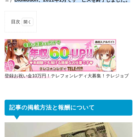
目次
1
記
事
の
掲
載
方
法
登録お祝い金10万円！
テレフォンレディ大募集！テレジョブ
と
報
酬
に
記事の掲載方法と報酬について
つ
い
て