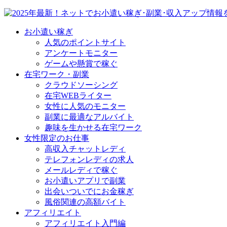
お小遣い稼ぎ
人気のポイントサイト
アンケートモニター
ゲームや懸賞で稼ぐ
在宅ワーク・副業
クラウドソーシング
在宅WEBライター
女性に人気のモニター
副業に最適なアルバイト
趣味を生かせる在宅ワーク
女性限定のお仕事
高収入チャットレディ
テレフォンレディの求人
メールレディで稼ぐ
お小遣いアプリで副業
出会いついでにお金稼ぎ
風俗関連の高額バイト
アフィリエイト
アフィリエイト入門編