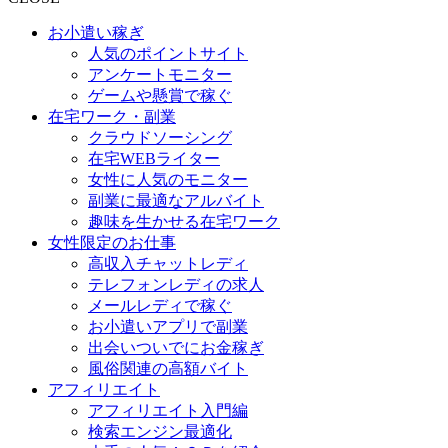
お小遣い稼ぎ
人気のポイントサイト
アンケートモニター
ゲームや懸賞で稼ぐ
在宅ワーク・副業
クラウドソーシング
在宅WEBライター
女性に人気のモニター
副業に最適なアルバイト
趣味を生かせる在宅ワーク
女性限定のお仕事
高収入チャットレディ
テレフォンレディの求人
メールレディで稼ぐ
お小遣いアプリで副業
出会いついでにお金稼ぎ
風俗関連の高額バイト
アフィリエイト
アフィリエイト入門編
検索エンジン最適化