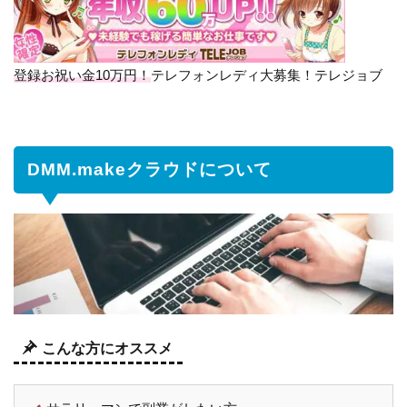
1.1
DMM.make
クラウドの
使い方
登録お祝い金10万円！
テレフォンレディ大募集！テレジョブ
1.2
登
録
か
ら
DMM.makeクラウドについて
お
仕
事
開
始
ま
で
1.2.1
こんな方にオススメ
DMM.make
クラウドの
記事につい