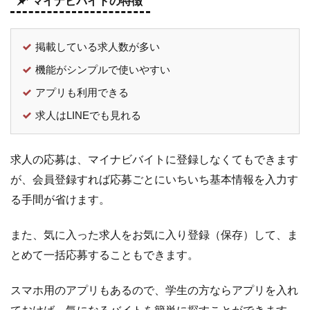
マイナビバイトの特徴
の
使
い
掲載している求人数が多い
方
機能がシンプルで使いやすい
4
マ
アプリも利用できる
イ
ナ
求人はLINEでも見れる
ビ
バ
求人の応募は、マイナビバイトに登録しなくてもできます
イ
ト
が、会員登録すれば応募ごとにいちいち基本情報を入力す
の
る手間が省けます。
口
コ
また、気に入った求人をお気に入り登録（保存）して、ま
ミ
とめて一括応募することもできます。
4.1
良
い
スマホ用のアプリもあるので、学生の方ならアプリを入れ
口