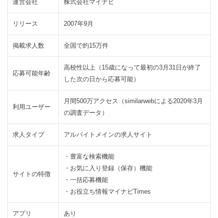
運営会社
株式会社マイナビ
徴
は
リリース
2007年9月
2.1
LINE
掲載求人数
全国で約15万件
バイ
トで
高校性以上（15歳になって最初の3月31日が終了
も同
応募可能年齢
した次の日から応募可能）
じ求
人が
月間500万アクセス（similarwebによる2020年3月
閲覧
利用ユーザー
の調査データ）
でき
る
求人タイプ
アルバイトメインの求人サイト
2.2
マ
イ
・豊富な検索機能
ナ
・お気に入り登録（保存）機能
サイトの特徴
ビ
・一括応募機能
バ
・お役立ち情報マイナビTimes
イ
ト
アプリ
あり