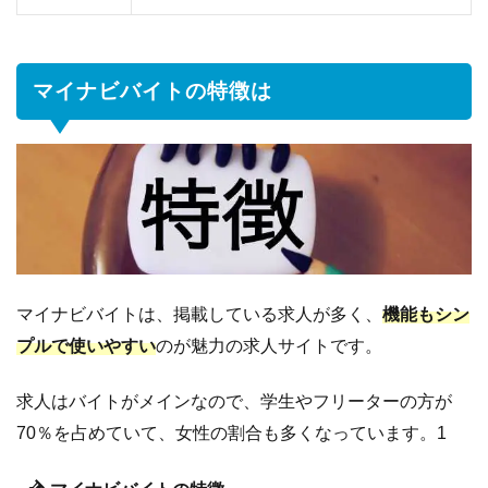
の
ア
プ
リ
マイナビバイトの特徴は
3
マ
イ
ナ
ビ
バ
イ
ト
の
マイナビバイトは、掲載している求人が多く、
機能もシン
使
プルで使いやすい
のが魅力の求人サイトです。
い
方
求人はバイトがメインなので、学生やフリーターの方が
3.1
ア
70％を占めていて、女性の割合も多くなっています。1
プ
リ