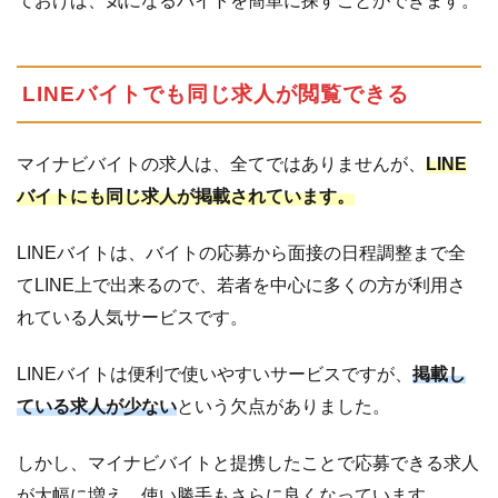
ておけば、気になるバイトを簡単に探すことができます。
コ
ミ
4.2
悪
LINEバイトでも同じ求人が閲覧できる
い
口
コ
マイナビバイトの求人は、全てではありませんが、
LINE
ミ
バイトにも同じ求人が掲載されています。
4.3
マイ
ナビ
LINEバイトは、バイトの応募から面接の日程調整まで全
バイ
てLINE上で出来るので、若者を中心に多くの方が利用さ
トで
れている人気サービスです。
はな
く、
求人
LINEバイトは便利で使いやすいサービスですが、
掲載し
に問
ている求人が少ない
という欠点がありました。
題が
ある
しかし、マイナビバイトと提携したことで応募できる求人
5
マ
が大幅に増え、使い勝手もさらに良くなっています。