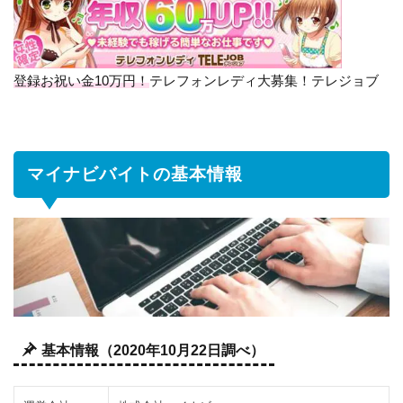
ビ
バ
イ
ト
登録お祝い金10万円！
テレフォンレディ大募集！テレジョブ
の
基
本
情
マイナビバイトの基本情報
報
2
マ
イ
ナ
ビ
バ
イ
基本情報（2020年10月22日調べ）
ト
の
特