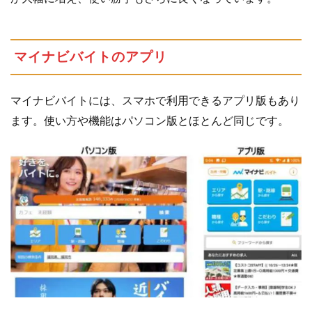
イ
ナ
ビ
マイナビバイトのアプリ
バ
イ
ト
マイナビバイトには、スマホで利用できるアプリ版もあり
の
ます。使い方や機能はパソコン版とほとんど同じです。
記
事
ま
と
め