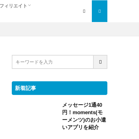
フィリエイト
人
ぎ
アフィリエイト入門編
検索エンジン最適化
大手の人気ＡＳＰを紹介
トラフィックエクスチェンジ
新着記事
メッセージ1通40
円！moments(モ
ーメンツ)のお小遣
いアプリを紹介