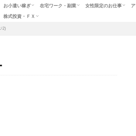
お小遣い稼ぎ
在宅ワーク・副業
女性限定のお仕事
ア
株式投資・ＦＸ
人気のポイントサイト
アンケートモニター
ゲームや懸賞で稼ぐ
クラウドソーシング
在宅WEBライター
女性に人気のモニター
副業に最適なアルバイト
趣味を生かせる在宅ワーク
高収入チャットレディ
テレフォンレディの求
メールレディで稼ぐ
お小遣いアプリで副業
出会いついでにお金稼
風俗関連の高額バイト
2)
格安ネット証券会社
ネット売買の特徴は
株式投資実践編
ＦＸ投資超入門
ー