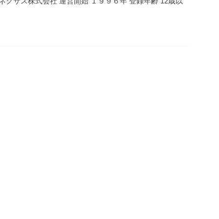
クサス株式会社 運営開始 １９９６年 登録年齢 12歳以