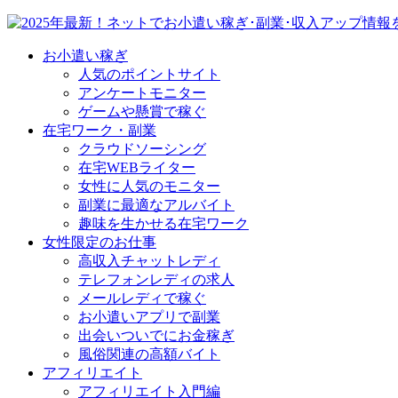
お小遣い稼ぎ
人気のポイントサイト
アンケートモニター
ゲームや懸賞で稼ぐ
在宅ワーク・副業
クラウドソーシング
在宅WEBライター
女性に人気のモニター
副業に最適なアルバイト
趣味を生かせる在宅ワーク
女性限定のお仕事
高収入チャットレディ
テレフォンレディの求人
メールレディで稼ぐ
お小遣いアプリで副業
出会いついでにお金稼ぎ
風俗関連の高額バイト
アフィリエイト
アフィリエイト入門編