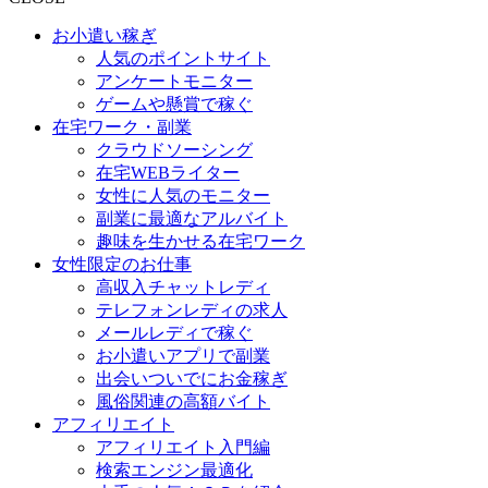
お小遣い稼ぎ
人気のポイントサイト
アンケートモニター
ゲームや懸賞で稼ぐ
在宅ワーク・副業
クラウドソーシング
在宅WEBライター
女性に人気のモニター
副業に最適なアルバイト
趣味を生かせる在宅ワーク
女性限定のお仕事
高収入チャットレディ
テレフォンレディの求人
メールレディで稼ぐ
お小遣いアプリで副業
出会いついでにお金稼ぎ
風俗関連の高額バイト
アフィリエイト
アフィリエイト入門編
検索エンジン最適化