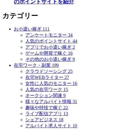
のポイントサイトを紹介
カテゴリー
お小遣い稼ぎ
111
アンケートモニター
34
人気のポイントサイト
44
アプリでお小遣い稼ぎ
2
ゲームや懸賞で稼ぐ
16
その他のお小遣い稼ぎ
9
在宅ワーク・副業
199
クラウドソーシング
25
在宅WEBライター
27
女性に人気のモニター
16
人気の在宅ワーク
15
オークション関連
9
様々なアルバイト情報
31
趣味や特技で稼ぐ
22
ライブ配信アプリ
13
シェアビジネス
18
アルバイト求人サイト
10