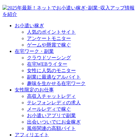
お小遣い稼ぎ
人気のポイントサイト
アンケートモニター
ゲームや懸賞で稼ぐ
在宅ワーク・副業
クラウドソーシング
在宅WEBライター
女性に人気のモニター
副業に最適なアルバイト
趣味を生かせる在宅ワーク
女性限定のお仕事
高収入チャットレディ
テレフォンレディの求人
メールレディで稼ぐ
お小遣いアプリで副業
出会いついでにお金稼ぎ
風俗関連の高額バイト
アフィリエイト