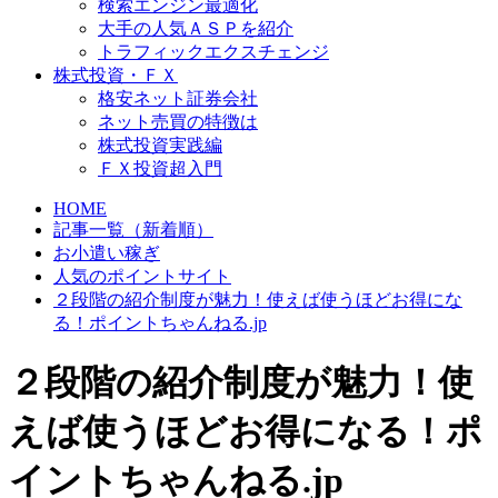
検索エンジン最適化
大手の人気ＡＳＰを紹介
トラフィックエクスチェンジ
株式投資・ＦＸ
格安ネット証券会社
ネット売買の特徴は
株式投資実践編
ＦＸ投資超入門
HOME
記事一覧（新着順）
お小遣い稼ぎ
人気のポイントサイト
２段階の紹介制度が魅力！使えば使うほどお得にな
る！ポイントちゃんねる.jp
２段階の紹介制度が魅力！使
えば使うほどお得になる！ポ
イントちゃんねる.jp