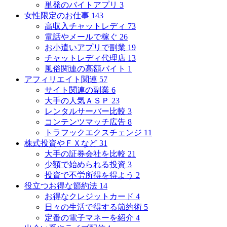
単発のバイトアプリ
3
女性限定のお仕事
143
高収入チャットレディ
73
電話やメールで稼ぐ
26
お小遣いアプリで副業
19
チャットレディ代理店
13
風俗関連の高額バイト
1
アフィリエイト関連
57
サイト関連の副業
6
大手の人気ＡＳＰ
23
レンタルサーバー比較
3
コンテンツマッチ広告
8
トラフックエクスチェンジ
11
株式投資やＦＸなど
31
大手の証券会社を比較
21
少額で始められる投資
3
投資で不労所得を得よう
2
役立つお得な節約法
14
お得なクレジットカード
4
日々の生活で得する節約術
5
定番の電子マネーを紹介
4