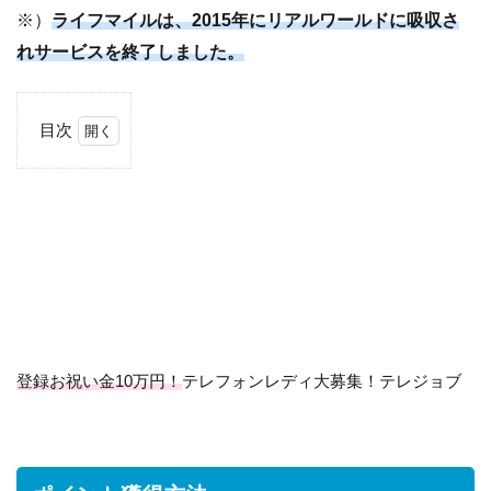
※）
ライフマイルは、2015年にリアルワールドに吸収さ
れサービスを終了しました。
目次
1
ポ
イ
ン
ト
獲
得
方
法
登録お祝い金10万円！
テレフォンレディ大募集！テレジョブ
2
ス
マ
イ
ル