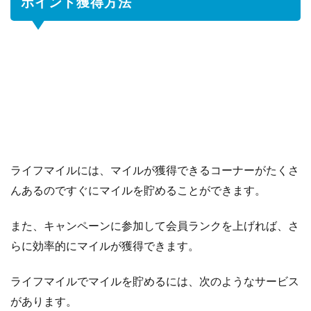
ポイント獲得方法
会
員
制
度
に
つ
い
て
3
ポ
イ
ライフマイルには、マイルが獲得できるコーナーがたくさ
ン
んあるのですぐにマイルを貯めることができます。
ト
交
また、キャンペーンに参加して会員ランクを上げれば、さ
換
らに効率的にマイルが獲得できます。
に
つ
ライフマイルでマイルを貯めるには、次のようなサービス
い
て
があります。