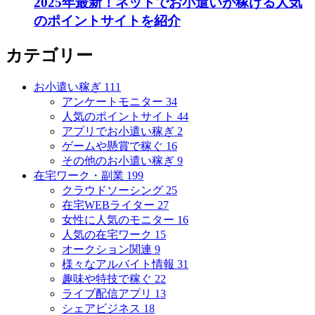
2025年最新！ネットでお小遣いが稼げる人気
のポイントサイトを紹介
カテゴリー
お小遣い稼ぎ
111
アンケートモニター
34
人気のポイントサイト
44
アプリでお小遣い稼ぎ
2
ゲームや懸賞で稼ぐ
16
その他のお小遣い稼ぎ
9
在宅ワーク・副業
199
クラウドソーシング
25
在宅WEBライター
27
女性に人気のモニター
16
人気の在宅ワーク
15
オークション関連
9
様々なアルバイト情報
31
趣味や特技で稼ぐ
22
ライブ配信アプリ
13
シェアビジネス
18