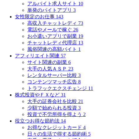
アルバイト求人サイト
10
単発のバイトアプリ
3
女性限定のお仕事
143
高収入チャットレディ
73
電話やメールで稼ぐ
26
お小遣いアプリで副業
19
チャットレディ代理店
13
風俗関連の高額バイト
1
アフィリエイト関連
57
サイト関連の副業
6
大手の人気ＡＳＰ
23
レンタルサーバー比較
3
コンテンツマッチ広告
8
トラフックエクスチェンジ
11
株式投資やＦＸなど
31
大手の証券会社を比較
21
少額で始められる投資
3
投資で不労所得を得よう
2
役立つお得な節約法
14
お得なクレジットカード
4
日々の生活で得する節約術
5