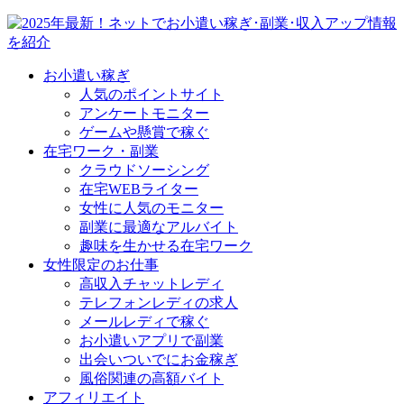
お小遣い稼ぎ
人気のポイントサイト
アンケートモニター
ゲームや懸賞で稼ぐ
在宅ワーク・副業
クラウドソーシング
在宅WEBライター
女性に人気のモニター
副業に最適なアルバイト
趣味を生かせる在宅ワーク
女性限定のお仕事
高収入チャットレディ
テレフォンレディの求人
メールレディで稼ぐ
お小遣いアプリで副業
出会いついでにお金稼ぎ
風俗関連の高額バイト
アフィリエイト