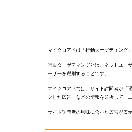
1.2
会員
紹介
制度
1.3
サイ
トラ
マイクロアドは「行動ターゲティング
ンク
行動ターゲティングとは、ネットユー
2
ーザーを選別することです。
報
酬
の
マイクロアドでは、サイト訪問者が「
受
クした広告」などの情報を分析して、
け
取
サイト訪問者の興味に合った広告が表
り
3