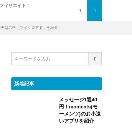
フィリエイト
人
ぎ
アフィリエイト入門編
検索エンジン最適化
大手の人気ＡＳＰを紹介
トラフィックエクスチェンジ
ッチ型広告「マイクロアド」を紹介
新着記事
メッセージ1通40
円！moments(モ
ーメンツ)のお小遣
いアプリを紹介