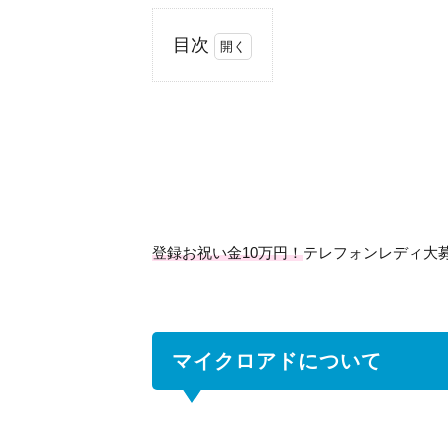
目次
1
マ
イ
ク
ロ
ア
ド
に
登録お祝い金10万円！
テレフォンレディ大
つ
い
て
1.1
マイクロアドについて
サイ
トク
ラス