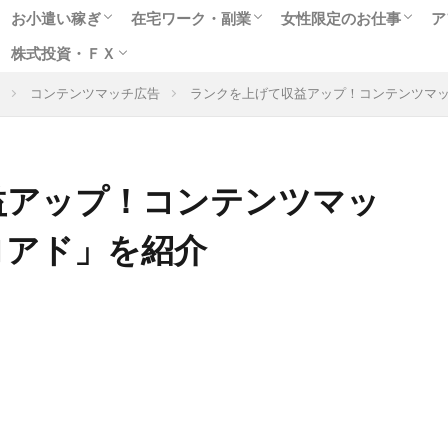
お小遣い稼ぎ
在宅ワーク・副業
女性限定のお仕事
ア
株式投資・ＦＸ
人気のポイントサイト
アンケートモニター
ゲームや懸賞で稼ぐ
クラウドソーシング
在宅WEBライター
女性に人気のモニター
副業に最適なアルバイト
趣味を生かせる在宅ワーク
高収入チャットレディ
テレフォンレディの求
メールレディで稼ぐ
お小遣いアプリで副業
出会いついでにお金稼
風俗関連の高額バイト
コンテンツマッチ広告
ランクを上げて収益アップ！コンテンツマ
格安ネット証券会社
ネット売買の特徴は
株式投資実践編
ＦＸ投資超入門
益アップ！コンテンツマッ
ロアド」を紹介