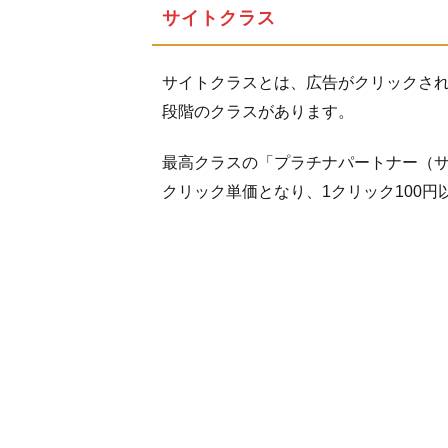
マ
サイトクラス
イ
ク
ロ
サイトクラスとは、広告がクリックされ
ア
段階のクラスがあります。
ド
の
最高クラスの「プラチナパートナー（サ
記
事
クリック単価となり、1クリック100
ま
と
め