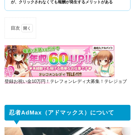
が、クリックされなくても報酬が発生するメリットがある
目次
1
忍者
AdMax（ア
ドマック
ス）につい
て
2
忍者
登録お祝い金10万円！
テレフォンレディ大募集！テレジョブ
AdMax
の特徴
は
忍者AdMax（アドマックス）について
3
報
酬
の
受