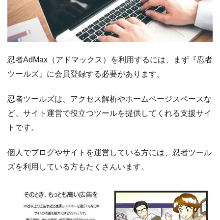
け
取
り
方
法
忍者AdMax（アドマックス）を利用するには、まず『忍者
ツールズ』に会員登録する必要があります。
3.1
PeX
ポ
忍者ツールズは、アクセス解析やホームページスペースな
イ
ン
ど、サイト運営で役立つツールを提供してくれる支援サイ
ト
トです。
に
も
個人でブログやサイトを運営している方には、忍者ツール
交
換
ズを利用している方もたくさんいます。
で
き
る