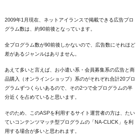
使
い
2009年1月現在、ネットアイランスで掲載できる広告プロ
方
グラム数は、約90前後となっています。
3
ネ
ッ
全プログラム数が90前後しかないので、広告数にそれほど
ト
差があるジャンルはありません。
ア
イ
あえて多いと言えば、お小遣い系・会員募集系の広告と商
ラ
ン
品購入（オンラインショップ）系のがそれぞれ合計20プロ
ス
グラムずつくらいあるので、その2つで全プログラムの半
の
分近くを占めていると思います。
記
事
そのため、このASPを利用するサイト運営者の方は、たい
ま
ていコンテンツマッチ型プログラムの「NA-CLICK」を利
と
め
用する場合が多いと思われます。