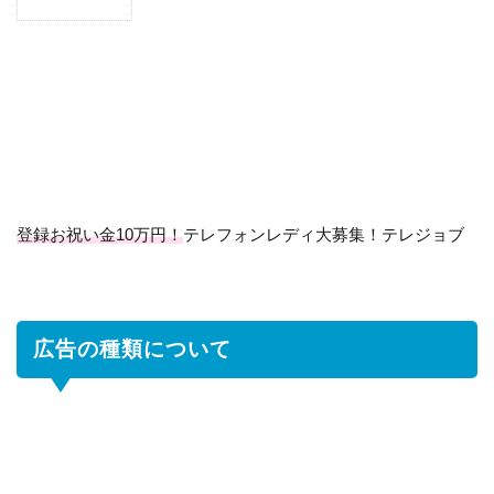
1
広
告
の
種
類
に
つ
い
て
登録お祝い金10万円！
テレフォンレディ大募集！テレジョブ
2
ネ
ッ
ト
広告の種類について
ア
イ
ラ
ン
ス
の