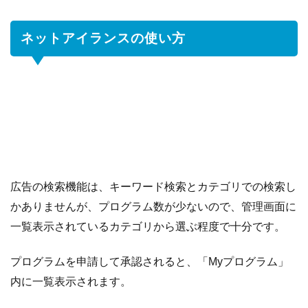
4
NAClick
につい
ネットアイランスの使い方
て
4.1
広
告
の
種
類
4.2
ク
リ
ッ
広告の検索機能は、キーワード検索とカテゴリでの検索し
ク
かありませんが、プログラム数が少ないので、管理画面に
単
一覧表示されているカテゴリから選ぶ程度で十分です。
価
プログラムを申請して承認されると、「Myプログラム」
内に一覧表示されます。