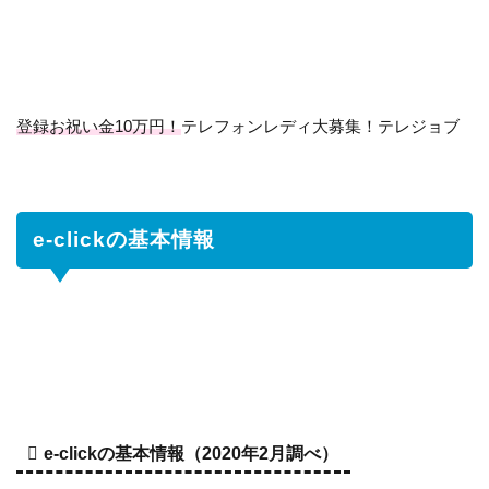
報
2
e-
click
の特
登録お祝い金10万円！
テレフォンレディ大募集！テレジョブ
徴は
3
ジ
ャ
ン
e-clickの基本情報
ル
別
プ
ロ
グ
ラ
ム
数
e-clickの基本情報（2020年2月調べ）
4
e-