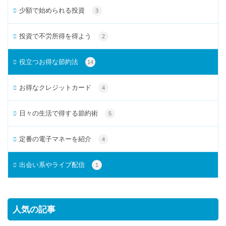
少額で始められる投資
3
投資で不労所得を得よう
2
役立つお得な節約法
14
お得なクレジットカード
4
日々の生活で得する節約術
5
定番の電子マネーを紹介
4
出会い系やライブ配信
1
人気の記事