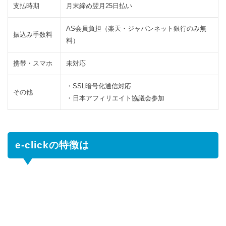
支払時期
月末締め翌月25日払い
ー
ビ
AS会員負担（楽天・ジャパンネット銀行のみ無
ス
振込み手数料
料）
4.3
口
コ
携帯・スマホ
未対応
ミ
レ
・SSL暗号化通信対応
その他
ビ
・日本アフィリエイト協議会参加
ュ
ー
4.4
マ
e-clickの特徴は
イ
モ
ー
ル
4.5
逆
プ
ロ