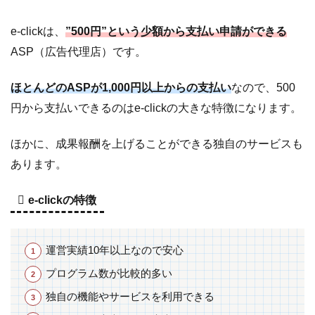
ポ
ー
e-clickは、
”500円”という少額から支払い申請ができる
ズ
ASP（広告代理店）です。
5
e-
click
ほとんどのASPが1,000円以上からの支払い
なので、500
の登
円から支払いできるのはe-clickの大きな特徴になります。
録に
つい
ほかに、成果報酬を上げることができる独自のサービスも
て
あります。
6
報
e-clickの特徴
酬
の
支
運営実績10年以上なので安心
払
い
プログラム数が比較的多い
に
独自の機能やサービスを利用できる
つ