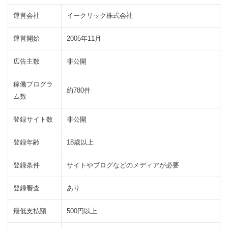
click
運営会社
イークリック株式会社
で利
用で
運営開始
2005年11月
きる
広告主数
非公開
機能
4.1
ロ
稼働プログラ
約780件
ー
ム数
テ
ー
登録サイト数
非公開
シ
ョ
登録年齢
18歳以上
ン
バ
登録条件
サイトやブログなどのメディアが必要
ナ
ー
登録審査
あり
4.2
１
最低支払額
500円以上
円
サ