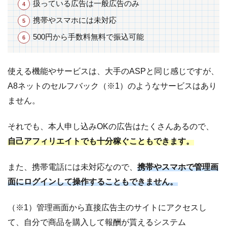
い
扱っている広告は一般広告のみ
て
携帯やスマホには未対応
7
e-
500円から手数料無料で振込可能
click
の記
使える機能やサービスは、大手のASPと同じ感じですが、
事ま
とめ
A8ネットのセルフバック（※1）のようなサービスはあり
ません。
それでも、本人申し込みOKの広告はたくさんあるので、
自己アフィリエイトでも十分稼ぐこともできます。
また、携帯電話には未対応なので、
携帯やスマホで管理画
面にログインして操作することもできません。
（※1）管理画面から直接広告主のサイトにアクセスし
て、自分で商品を購入して報酬が貰えるシステム