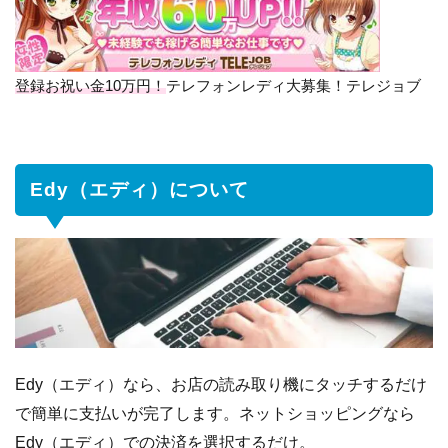
て
1.1
Edy（エ
ディ）
登録お祝い金10万円！
テレフォンレディ大募集！テレジョブ
の入手
方法
1.1.1
Edy
Edy（エディ）について
カ
ー
ド
の
種
類
1.2
Edy（エ
ディ）
Edy（エディ）なら、お店の読み取り機にタッチするだけ
のチャ
で簡単に支払いが完了します。ネットショッピングなら
ージ(入
金）に
Edy（エディ）での決済を選択するだけ。