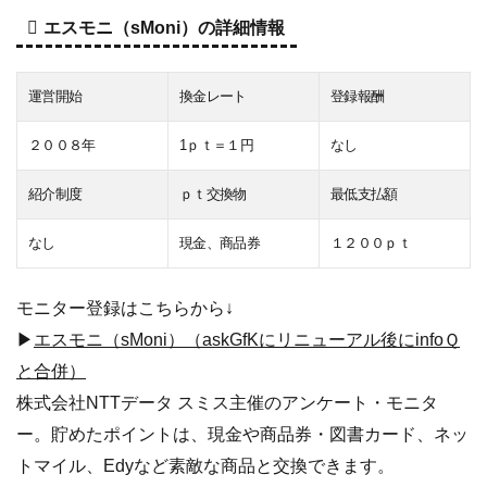
エスモニ（sMoni）の詳細情報
運営開始
換金レート
登録報酬
２００８年
1ｐｔ＝１円
なし
紹介制度
ｐｔ交換物
最低支払額
なし
現金、商品券
１２００ｐｔ
モニター登録はこちらから↓
▶
エスモニ（sMoni）（askGfKにリニューアル後にinfoＱ
と合併）
株式会社NTTデータ スミス主催のアンケート・モニタ
ー。貯めたポイントは、現金や商品券・図書カード、ネッ
トマイル、Edyなど素敵な商品と交換できます。