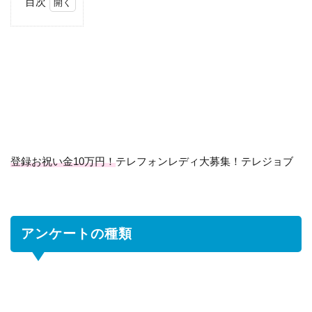
目次
1
ア
ン
ケ
ー
ト
の
種
類
登録お祝い金10万円！
テレフォンレディ大募集！テレジョブ
2
謝
礼
に
つ
アンケートの種類
い
て