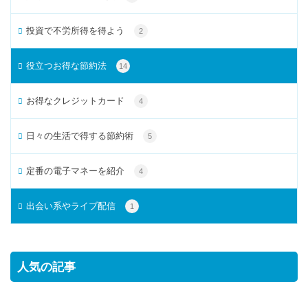
投資で不労所得を得よう
2
役立つお得な節約法
14
お得なクレジットカード
4
日々の生活で得する節約術
5
定番の電子マネーを紹介
4
出会い系やライブ配信
1
人気の記事