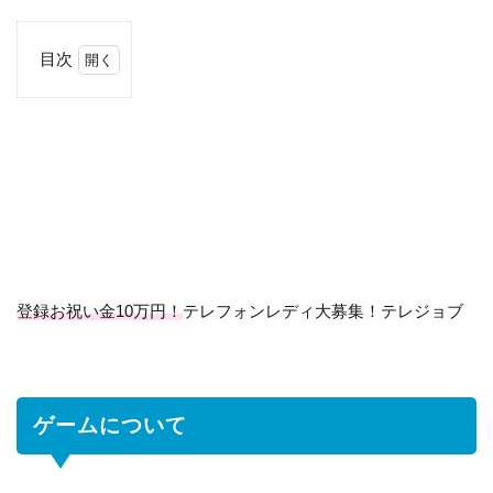
目次
1
ゲ
ー
ム
に
つ
い
て
2
三
登録お祝い金10万円！
テレフォンレディ大募集！テレジョブ
角
ク
ジ
ど
ゲームについて
っ
と
こ