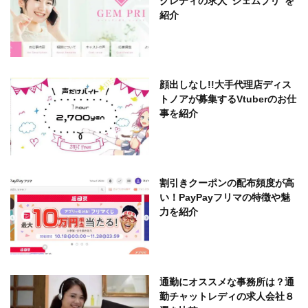
クレディの求人”ジェムプリ”を
紹介
顔出しなし!!大手代理店ディス
トノアが募集するVtuberのお仕
事を紹介
割引きクーポンの配布頻度が高
い！PayPayフリマの特徴や魅
力を紹介
通勤にオススメな事務所は？通
勤チャットレディの求人会社８