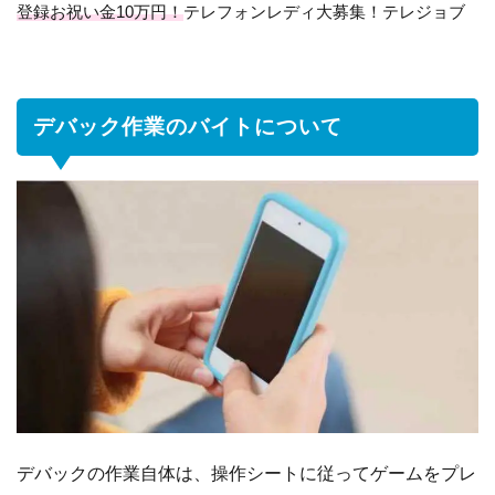
の
登録お祝い金10万円！
テレフォンレディ大募集！テレジョブ
バ
イ
ト
に
デバック作業のバイトについて
つ
い
て
1.1
デ
バ
ッ
ク
作
業
の
報
酬
は
デバックの作業自体は、操作シートに従ってゲームをプレ