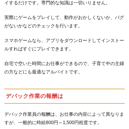
1.1.1
イするだけです。専門的な知識は一切いりません。
デ
バ
実際にゲームをプレイして、動作がおかしくないか、バグ
ッ
がないかなどのチェックを行います。
ク
作
業
スマホゲームなら、アプリをダウンロードしてインストー
の
ルすればすぐにプレイできます。
求
人
自宅で空いた時間にお仕事ができるので、子育て中の主婦
2
SDS（ソ
の方などにも最適なアルバイトです。
ーシャル
デバック
サービ
デバック作業の報酬は
ス）
2.1
報
デバック作業員の報酬は、お仕事の内容によって異なりま
酬
に
すが、一般的に時給800円～1,500円程度です。
つ