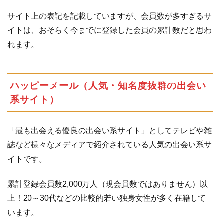
イト）
サイト上の表記を記載していますが、会員数が多すぎるサ
1.6
イク
イトは、おそらく今までに登録した会員の累計数だと思わ
クル
れます。
（会
員数
600
万人
ハッピーメール（人気・知名度抜群の出会い
以上
系サイト）
の巨
大コ
ミュ
「最も出会える優良の出会い系サイト」としてテレビや雑
ニテ
ィ）
誌など様々なメディアで紹介されている人気の出会い系サ
イトです。
1.7
ミン
ト
累計登録会員数2,000万人（現会員数ではありません）以
Ｃ！
Ｊメ
上！20～30代などの比較的若い独身女性が多く在籍して
ール
います。
（ア