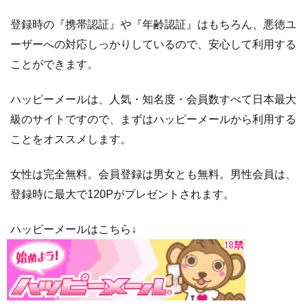
介
所
登録時の『携帯認証』や『年齢認証』はもちろん、悪徳ユ
2.1
ブ
ーザーへの対応しっかりしているので、安心して利用する
ラ
ことができます。
イ
ダ
ハッピーメールは、人気・知名度・会員数すべて日本最大
ル
級のサイトですので、まずはハッピーメールから利用する
ネ
ッ
ことをオススメします。
ト
女性は完全無料。会員登録は男女とも無料。男性会員は、
2.2
ツ
ヴ
登録時に最大で120Pがプレゼントされます。
ァ
イ
ハッピーメールはこちら↓
2.3
サ
ン
マ
リ