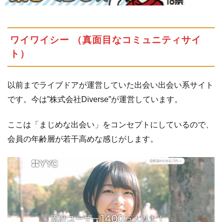
デ
ィ
ア
ワイワイシー （真面目なコミュニティサイ
ハ
ッ
ト）
ピ
ー
以前までライブドアが運営していた出会い出会い系サイト
4.11
です。今は”株式会社Diverse”が運営しています。
デ
ィ
ここは「まじめな出会い」をコンセプトにしているので、
ー
プ
会員の年齢層が若干高めな感じがします。
ス
4.12
NOEL（ノ
エル）
4.13
そ