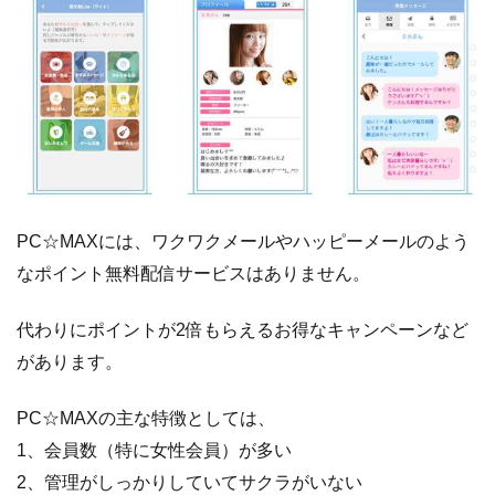
プ
4.3
コ
イ
フ
レ
4.4
ス
テ
ッ
プ
PC☆MAXには、ワクワクメールやハッピーメールのよう
なポイント無料配信サービスはありません。
4.5
ア
イ
サ
代わりにポイントが2倍もらえるお得なキャンペーンなど
ー
があります。
チ
4.6
エ
PC☆MAXの主な特徴としては、
ピ
1、会員数（特に女性会員）が多い
ソ
2、管理がしっかりしていてサクラがいない
ー