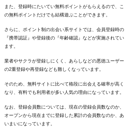
また、登録時にたいてい無料ポイントがもらえるので、こ
1.3
PC☆MAX（大
の無料ポイントだけでも結構遊ぶことができます。
人の関係を求
める出会いサ
イト）
さらに、ポイント制の出会い系サイトでは、会員登録時の
『携帯認証』や登録後の『年齢確認』などが実施されてい
1.4
ワイ
ワイ
ます。
シー
（真
業者やサクラが登録しにくく、あらしなどの悪徳ユーザー
面目
の2重登録や再登録なども難しくなっています。
なコ
ミュ
ニテ
そのため、無料サイトに比べて格段に出会える確率が高く
ィサ
なり、有料でも利用者が多い人気の理由になっています。
イ
ト）
なお、登録会員数については、現在の登録会員数なのか、
1.5
ASOBO（ま
オープンから現在までに登録した累計の会員数なのか、あ
じめなコミ
いまいになっています。
ュニティサ