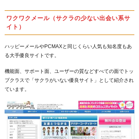
エ
2.4
NOZZE（ノ
ワクワクメール（サクラの少ない出会い系サ
ッツエ）
イト）
3
格安
の恋
ハッピーメールやPCMAXと同じくらい人気も知名度もあ
愛・
結婚
る大手優良サイトです。
応援
サイ
機能面、サポート面、ユーザーの質などすべての面でトッ
ト
プクラスで「サクラがいない優良サイト」として紹介され
3.1
ラ
ています。
ブ
サ
ー
チ
3.2
出
会