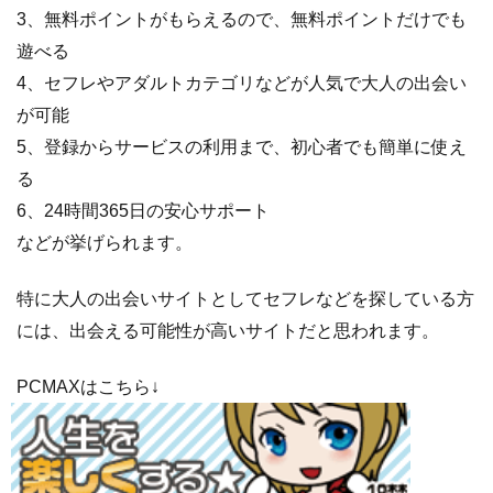
3、無料ポイントがもらえるので、無料ポイントだけでも
ド
遊べる
4.7
ら
4、セフレやアダルトカテゴリなどが人気で大人の出会い
ぶ
ら
が可能
ぶ
5、登録からサービスの利用まで、初心者でも簡単に使え
メ
る
ー
6、24時間365日の安心サポート
ル
などが挙げられます。
4.8
モ
バ
特に大人の出会いサイトとしてセフレなどを探している方
コ
イ
には、出会える可能性が高いサイトだと思われます。
4.9
コ
PCMAXはこちら↓
イ
フ
レ
4.10