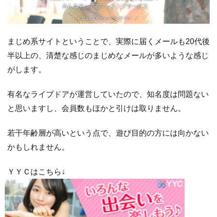
く
マ
ッ
プ
まじめ系サイトということで、実際に届くメールも20代後
半以上の、清楚な感じのまじめなメールが多いような感じ
4.14
NUDE（ヌ
がします。
ード）
有名なライブドアが運営していたので、知名度は問題ない
と思いますし、会員数もほかと引けは取りません。
若干年齢層が高いという点で、遊び目的の方には向かない
かもしれません。
ＹＹＣはこちら↓