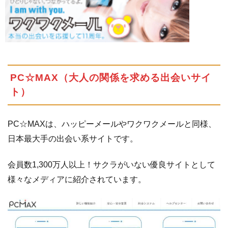
の
出
会
い
サ
イ
PC☆MAX（大人の関係を求める出会いサイ
ト
ト）
4.1
モ
バ
チ
PC☆MAXは、ハッピーメールやワクワクメールと同様、
ョ
日本最大手の出会い系サイトです。
ク
4.2
ガ
会員数1,300万人以上！サクラがいない優良サイトとして
ー
様々なメディアに紹介されています。
ル
ズ
マ
ッ