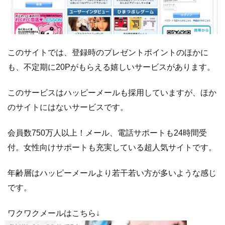
い
の
ネ
ッ
ト
このサイトでは、登録時のプレゼントポイントのほかに
ワ
も、不定期に20Pがもらえる嬉しいサービスがあります。
ー
ク
このサービスはハッピーメールも採用していますが、ほか
3.3
結婚メ
のサイトにはないサービスです。
ー
ル.com
会員数750万人以上！メール、電話サポートも24時間受
4
完
付。女性向けサポートも充実している超人気サイトです。
全
無
年齢層はハッピーメールより若干若い方が多いような感じ
料
です。
で
優
ワクワクメールはこちら↓
良