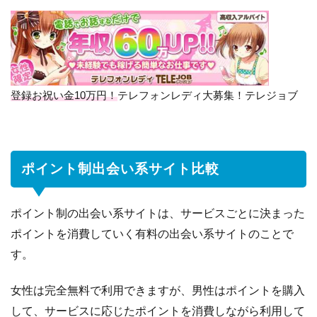
イ
ン
ト
制
出
会
登録お祝い金10万円！
テレフォンレディ大募集！テレジョブ
い
系
サ
イ
ポイント制出会い系サイト比較
ト
比
ポイント制の出会い系サイトは、サービスごとに決まった
較
ポイントを消費していく有料の出会い系サイトのことで
1.1
ハッ
す。
ピー
メー
ル
女性は完全無料で利用できますが、男性はポイントを購入
（人
して、サービスに応じたポイントを消費しながら利用して