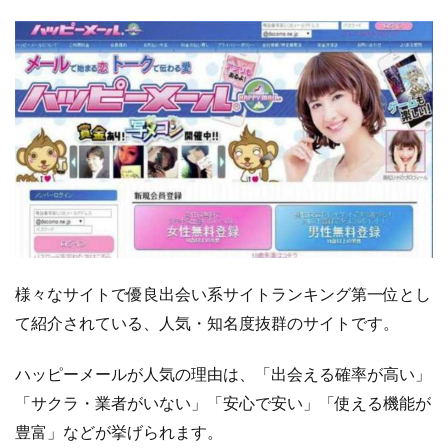
ダル
ト色
の強
い人
気サ
イ
ト）
2
結
婚
応
援
サ
様々なサイトで優良出会い系サイトランキング第一位とし
イ
て紹介されている、人気・知名度抜群のサイトです。
ト
や
ハッピーメールが人気の理由は、「出会える確率が高い」
結
婚
「サクラ・業者がいない」「安心で安い」「使える機能が
紹
豊富」などが挙げられます。