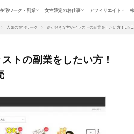
在宅ワーク・副業
女性限定のお仕事
アフィリエイト
サイト
ター
稼ぐ
クラウドソーシング
在宅WEBライター
女性に人気のモニター
副業に最適なアルバイト
趣味を生かせる在宅ワーク
高収入チャットレディ
テレフォンレディの求人
メールレディで稼ぐ
お小遣いアプリで副業
出会いついでにお金稼ぎ
風俗関連の高額バイト
アフィリエイト入門
検索エンジン最適化
大手の人気ＡＳＰを
トラフィックエクス
人気の在宅ワーク
絵が好きな方やイラストの副業をしたい方！LIN
ラストの副業をしたい方！
売