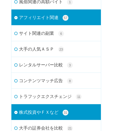
風俗関連の高額バイト
1
アフィリエイト関連
57
サイト関連の副業
6
大手の人気ＡＳＰ
23
レンタルサーバー比較
3
コンテンツマッチ広告
8
トラフックエクスチェンジ
11
株式投資やＦＸなど
31
大手の証券会社を比較
21