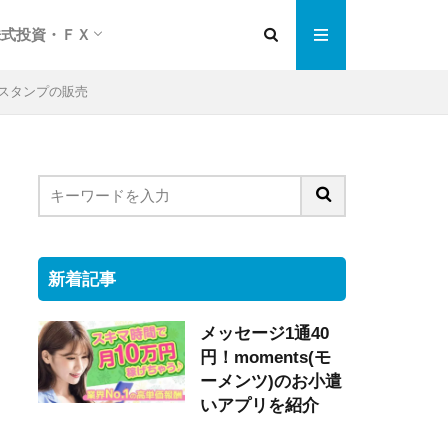
株式投資・ＦＸ
編
紹介
チェンジ
格安ネット証券会社
ネット売買の特徴は
株式投資実践編
ＦＸ投資超入門
Eスタンプの販売
新着記事
メッセージ1通40
円！moments(モ
ーメンツ)のお小遣
いアプリを紹介