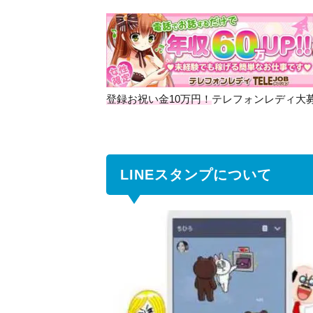
LINE
スタ
ンプ
につ
いて
登録お祝い金10万円！
テレフォンレディ大
1.1
スタ
ンプ
販売
まで
LINEスタンプについて
の流
れ
1.2
販売
方法
につ
いて