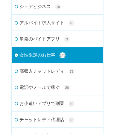
シェアビジネス
18
アルバイト求人サイト
10
単発のバイトアプリ
3
女性限定のお仕事
143
高収入チャットレディ
73
電話やメールで稼ぐ
26
お小遣いアプリで副業
19
チャットレディ代理店
13