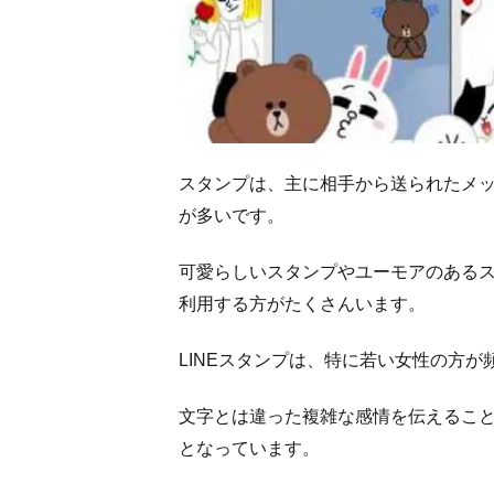
1.3
どん
なス
タン
プが
売れ
る
スタンプは、主に相手から送られたメ
の？
が多いです。
1.4
SNS
可愛らしいスタンプやユーモアのある
やブ
利用する方がたくさんいます。
ログ
でPR
LINEスタンプは、特に若い女性の方
しよ
う！
文字とは違った複雑な感情を伝えるこ
となっています。