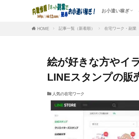
お小遣い稼ぎ
人気のポイント
アンケートモニ
ゲームや懸賞で
記事一覧（新着順）
在宅ワーク・副業
HOME
絵が好きな方やイ
LINEスタンプの販
人気の在宅ワーク