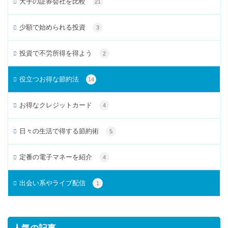
大手の証券会社を比較
21
少額で始められる投資
3
投資で不労所得を得よう
2
役立つお得な節約法
14
お得なクレジットカード
4
日々の生活で得する節約術
5
定番の電子マネーを紹介
4
出会い系やライブ配信
1
人気の記事