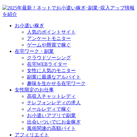
お小遣い稼ぎ
人気のポイントサイト
アンケートモニター
ゲームや懸賞で稼ぐ
在宅ワーク・副業
クラウドソーシング
在宅WEBライター
女性に人気のモニター
副業に最適なアルバイト
趣味を生かせる在宅ワーク
女性限定のお仕事
高収入チャットレディ
テレフォンレディの求人
メールレディで稼ぐ
お小遣いアプリで副業
出会いついでにお金稼ぎ
風俗関連の高額バイト
アフィリエイト