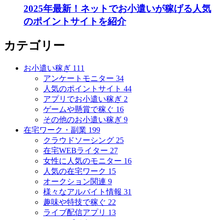
2025年最新！ネットでお小遣いが稼げる人気
のポイントサイトを紹介
カテゴリー
お小遣い稼ぎ
111
アンケートモニター
34
人気のポイントサイト
44
アプリでお小遣い稼ぎ
2
ゲームや懸賞で稼ぐ
16
その他のお小遣い稼ぎ
9
在宅ワーク・副業
199
クラウドソーシング
25
在宅WEBライター
27
女性に人気のモニター
16
人気の在宅ワーク
15
オークション関連
9
様々なアルバイト情報
31
趣味や特技で稼ぐ
22
ライブ配信アプリ
13