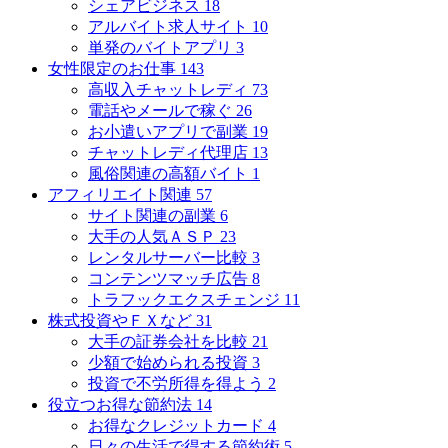
シェアビジネス
18
アルバイト求人サイト
10
単発のバイトアプリ
3
女性限定のお仕事
143
高収入チャットレディ
73
電話やメールで稼ぐ
26
お小遣いアプリで副業
19
チャットレディ代理店
13
風俗関連の高額バイト
1
アフィリエイト関連
57
サイト関連の副業
6
大手の人気ＡＳＰ
23
レンタルサーバー比較
3
コンテンツマッチ広告
8
トラフックエクスチェンジ
11
株式投資やＦＸなど
31
大手の証券会社を比較
21
少額で始められる投資
3
投資で不労所得を得よう
2
役立つお得な節約法
14
お得なクレジットカード
4
日々の生活で得する節約術
5