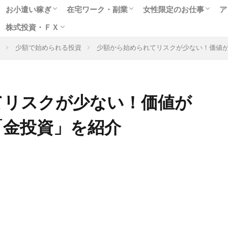
お小遣い稼ぎ
在宅ワーク・副業
女性限定のお仕事
ア
株式投資・ＦＸ
人気のポイントサイト
アンケートモニター
ゲームや懸賞で稼ぐ
クラウドソーシング
在宅WEBライター
女性に人気のモニター
副業に最適なアルバイト
趣味を生かせる在宅ワーク
高収入チャットレディ
テレフォンレディの求
メールレディで稼ぐ
お小遣いアプリで副業
出会いついでにお金稼
風俗関連の高額バイト
少額で始められる投資
少額から始められてリスクが少ない！価値
格安ネット証券会社
ネット売買の特徴は
株式投資実践編
ＦＸ投資超入門
てリスクが少ない！価値が
「金投資」を紹介