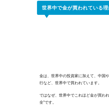
い
る
世界中で金が買われている理
理
由
は
1.1
金投
資の
メリ
ット
1.2
工業
金は、世界中の投資家に加えて、中国
用品
とし
行など、世界中で買われています。
ての
価値
ではなぜ、世界中でこれほど金が買われ
1.3
全”です。
少額