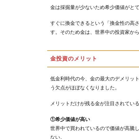
から
金は採掘量が少ないため希少価値がと
始め
られ
すぐに換金できるという「換金性の高
る投
す。そのため金は、世界中の投資家か
資法
1.3.1
純金積
金投資のメリット
立
1.3.2
低金利時代の今、金の最大のデメリッ
保管方
う欠点がほぼなくなりました。
法につ
いて
メリットだけが残る金が注目されてい
1.3.3
10万円
①希少価値が高い
金貨
世界中で買われているので価値が高騰
1.4
ない。