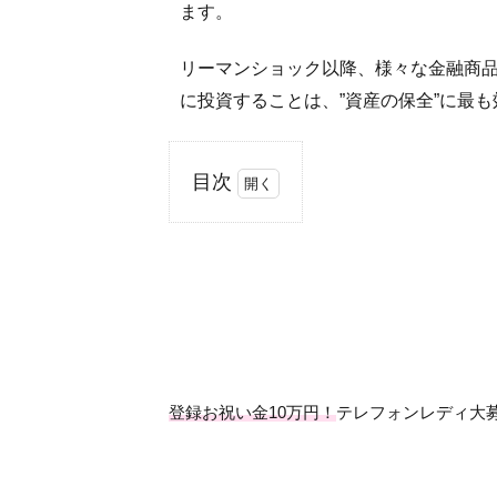
ます。
リーマンショック以降、様々な金融商
に投資することは、”資産の保全”に最
目次
1
世
界
中
で
金
が
買
登録お祝い金10万円！
テレフォンレディ大
わ
れ
て