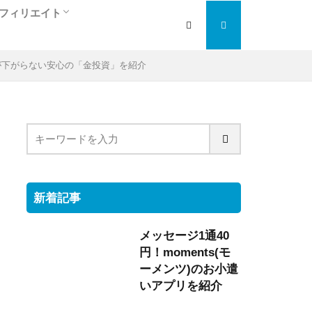
フィリエイト
人
ぎ
アフィリエイト入門編
検索エンジン最適化
大手の人気ＡＳＰを紹介
トラフィックエクスチェンジ
が下がらない安心の「金投資」を紹介
新着記事
メッセージ1通40
円！moments(モ
ーメンツ)のお小遣
いアプリを紹介