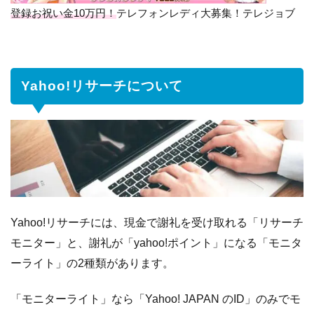
ン
登録お祝い金10万円！
テレフォンレディ大募集！テレジョブ
ケ
ー
ト
の
種
Yahoo!リサーチについて
類
1.1.1
リ
サー
チ・
モニ
ター
1.1.2
モ
Yahoo!リサーチには、現金で謝礼を受け取れる「リサーチ
ニタ
モニター」と、謝礼が「yahoo!ポイント」になる「モニタ
ー・
ライ
ーライト」の2種類があります。
ト
「モニターライト」なら「Yahoo! JAPAN のID」のみでモ