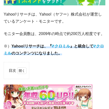
Yahoo!リサーチは、Yahoo!（ヤフー）株式会社が運営し
ているアンケート・モニターです。
モニター会員数は、2009年の時点で約200万人程度です。
※）
Yahoo!リサーチは、『
マクロミル
』と統合して
マクロ
ミル
のコンテンツになりました。
目次
1
Yahoo!
リサー
チにつ
いて
1.1
ア