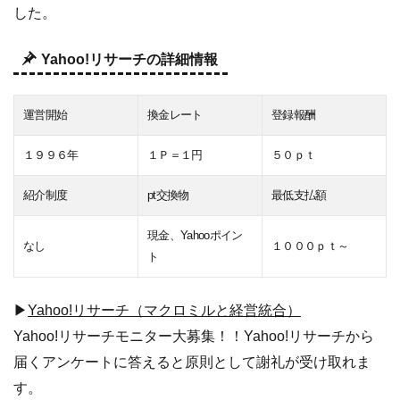
した。
Yahoo!リサーチの詳細情報
運営開始
換金レート
登録報酬
１９９６年
１Ｐ＝１円
５０ｐｔ
紹介制度
pt交換物
最低支払額
現金、Yahooポイン
なし
１０００ｐｔ～
ト
▶
Yahoo!リサーチ（マクロミルと経営統合）
Yahoo!リサーチモニター大募集！！Yahoo!リサーチから
届くアンケートに答えると原則として謝礼が受け取れま
す。