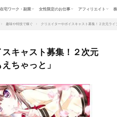
在宅ワーク・副業
女性限定のお仕事
アフィリエイト
サイト
ター
稼ぐ
クラウドソーシング
在宅WEBライター
女性に人気のモニター
副業に最適なアルバイト
趣味を生かせる在宅ワーク
高収入チャットレディ
テレフォンレディの求人
メールレディで稼ぐ
お小遣いアプリで副業
出会いついでにお金稼ぎ
風俗関連の高額バイト
アフィリエイト入門
検索エンジン最適化
大手の人気ＡＳＰを
トラフィックエクス
趣味や特技で稼ぐ
クリエイターやボイスキャスト募集！２次元ライ
イスキャスト募集！２次元
もえちゃっと」