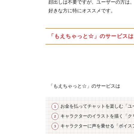
スア
顔出しは不要ですが、ユーザーの方は
クタ
好きな方に特にオススメです。
ーに
つい
て
「もえちゃっと☆」のサービスは
1.2.1
還元さ
れるポ
イント
につい
て
「もえちゃっと☆」のサービスは
1.3
クリ
エイ
お金を払ってチャットを楽しむ「ユ
ター
につ
キャラクターのイラストを描く「ク
いて
キャラクターに声を乗せる「ボイス
1.3.1