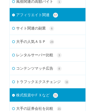
風俗関連の高額バイト
1
アフィリエイト関連
57
サイト関連の副業
6
大手の人気ＡＳＰ
23
レンタルサーバー比較
3
コンテンツマッチ広告
8
トラフックエクスチェンジ
11
株式投資やＦＸなど
31
大手の証券会社を比較
21