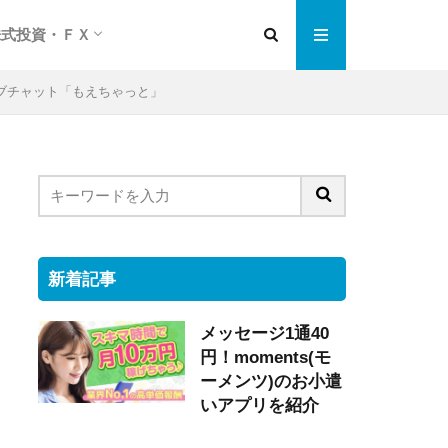
株式投資・ＦＸ
編
紹介
チェンジ
格安ネット証券会社
ネット売買の特徴は
株式投資実践編
ＦＸ投資超入門
ブチャット「もえちゃっと」
新着記事
メッセージ1通40
円！moments(モ
ーメンツ)のお小遣
いアプリを紹介