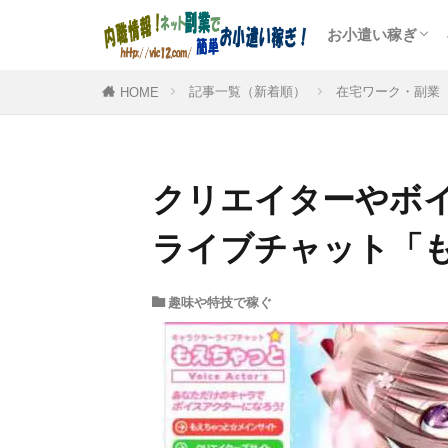
お小遣い稼ぎ
人気のポイント
アンケートモニ
ゲームや懸賞で
記事一覧（新着順）
在宅ワーク・副業
HOME
クリエイターやボ
ライブチャット「
趣味や特技で稼ぐ