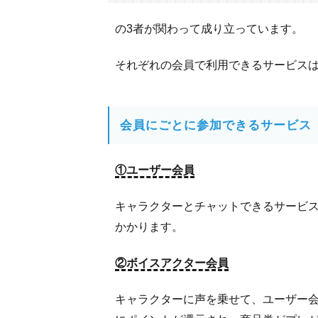
クリエ
の3者が関わって成り立っています。
イター
の報酬
は
それぞれの会員で利用できるサービス
2
も
会員にごとに参加できるサービス
え
ち
ゃ
①ユーザー会員
っ
と
キャラクターとチャットできるサービ
の
記
かかります。
事
ま
②ボイスアクター会員
と
め
キャラクターに声を乗せて、ユーザー