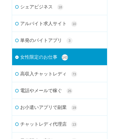
シェアビジネス
18
アルバイト求人サイト
10
単発のバイトアプリ
3
女性限定のお仕事
143
高収入チャットレディ
73
電話やメールで稼ぐ
26
お小遣いアプリで副業
19
チャットレディ代理店
13