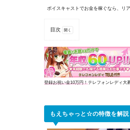
ボイスキャストでお金を稼ぐなら、リ
目次
1
も
え
ち
ゃ
っ
と
登録お祝い金10万円！
テレフォンレディ大
☆
の
特
徴
を
もえちゃっと☆の特徴を解説
解
説