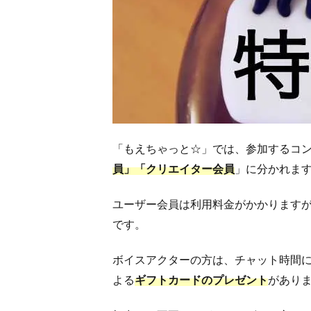
1.1
「も
えち
ゃっ
と
☆」
のサ
ービ
スは
「もえちゃっと☆」では、参加するコ
員」「クリエイター会員
」に分かれま
1.1.1
会員に
ユーザー会員は利用料金がかかります
ごとに
参加で
です。
きるサ
ービス
ボイスアクターの方は、チャット時間
1.2
よる
ギフトカードのプレゼント
があり
ボイ