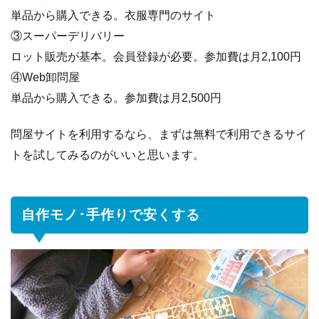
ト
単品から購入できる。衣服専門のサイト
4
商
③スーパーデリバリー
品
ロット販売が基本。会員登録が必要。参加費は月2,100円
発
④Web卸問屋
送･
単品から購入できる。参加費は月2,500円
ア
フ
タ
問屋サイトを利用するなら、まずは無料で利用できるサイ
ー
トを試してみるのがいいと思います。
ケ
ア
4.1
落札
自作モノ･手作りで安くする
通知
メー
ルで
落札
者を
安心