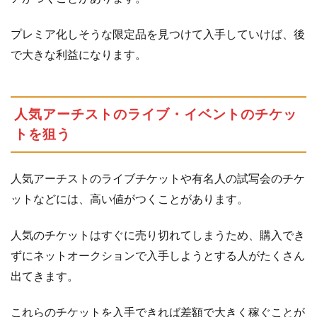
1.5
海
プレミア化しそうな限定品を見つけて入手していけば、後
外
で大きな利益になります。
の
オ
ー
ク
人気アーチストのライブ・イベントのチケッ
シ
トを狙う
ョ
ン
サ
人気アーチストのライブチケットや有名人の試写会のチケ
イ
ト
ットなどには、高い値がつくことがあります。
で
安
人気のチケットはすぐに売り切れてしまうため、購入でき
く
ずにネットオークションで入手しようとする人がたくさん
仕
出てきます。
入
れ
る
これらのチケットを入手できれば差額で大きく稼ぐことが