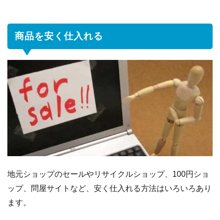
る
1.1
地
商品を安く仕入れる
元
の
シ
ョ
ッ
プ
セ
ー
ル
を
利
用
す
地元ショップのセールやリサイクルショップ、100円ショ
る
ップ、問屋サイトなど、安く仕入れる方法はいろいろあり
1.2
プレ
ます。
ミア
グッ