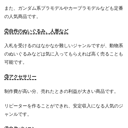
ア
ッ
また、ガンダム系プラモデルやカープラモデルなども定番
プ
の人気商品です。
で
注
②自作のぬいぐるみ、人形など
目
度
ア
入札を受けるのはなかなか難しいジャンルですが、動物系
ッ
のぬいぐるみなどは気に入ってもらえれば高く売ることも
プ
可能です。
5.1.1
称
③アクセサリー
号
は
制作費が高い分、売れたときの利益が大きい商品です。
取
引
に
リピーターを作ることができれ、安定収入になる人気のジ
と
ャンルです。
て
も