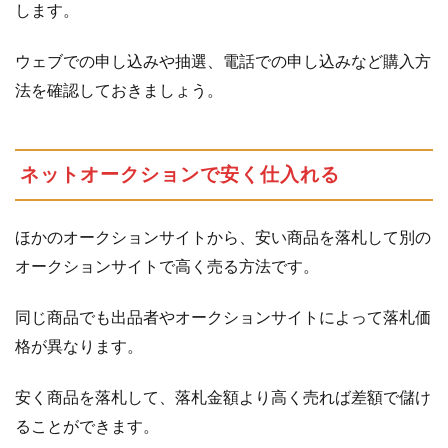
ト
します。
を
利
ウェブでの申し込みや抽選、電話での申し込みなど購入方
用
法を確認しておきましょう。
す
る
2
自
ネットオークションで安く仕入れる
作
モ
ノ･
ほかのオークションサイトから、安い商品を落札して別の
手
オークションサイトで高く売る方法です。
作
り
同じ商品でも出品者やオークションサイトによって落札価
で
格が異なります。
安
く
安く商品を落札して、落札金額より高く売れば差額で儲け
す
る
ることができます。