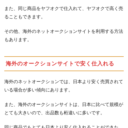
2.1
手
また、同じ商品をヤフオクで仕入れて、ヤフオクで高く売
作
り
ることもできます。
商
品
その他、海外のネットオークションサイトを利用する方法
の
もあります。
特
長
2.2
流
海外のオークションサイトで安く仕入れる
通
し
て
海外のネットオークションでは、日本より安く売買されて
い
いる場合が多い傾向にあります。
る
手
作
また、海外のオークションサイトは、日本に比べて規模が
り
とても大きいので、出品数も桁違いに多いです。
商
品
同じ商品でもとても日本より安く仕入れることができた