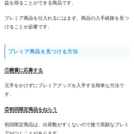
益を得ることができる商品です。
入
手
方
プレミア商品を仕入れるにはまず、商品の入手経路を見つ
法
けることが必要です。
1.4
ネ
ッ
ト
プレミア商品を見つける方法
オ
ー
ク
①懸賞に応募する
シ
ョ
元手をかけずにプレミアグッズを入手する簡単な方法で
ン
す。
で
安
く
②初回限定商品をねらう
仕
入
初回限定商品は、出荷数がすくないので後で高額なプレミ
れ
アがつくことがあります。
る