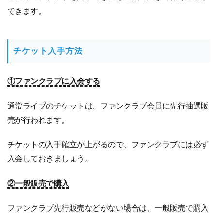
できます。
1.6
せ
ど
り
で
チケット入手方法
儲
け
る
①ファンクラブに入会する
1.6.1
通常ライブのチケットは、ファンクラブ会員に先行抽選販
せ
ど
売が行われます。
り
の
チケットの入手確立が上がるので、ファンクラブには必ず
基
入会しておきましょう。
本
1.7
問
②一般販売で購入
屋
サ
ファンクラブ先行販売などがない場合は、一般販売で購入
イ