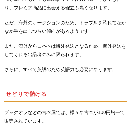
は
り、プレミア商品に出会える確立も高くなります。
2.3
自
作
ただ、海外のオークションのため、トラブルを恐れてなか
パ
ソ
なか手を出しづらい傾向があるようです。
コ
ン
また、海外から日本へは海外発送となるため、海外発送を
で
してくれる出品者のみに限られます。
稼
ぐ
さらに、すべて英語のため英語力も必要になります。
2.3.1
格
安
せどりで儲ける
パ
ー
ツ
ブックオフなどの古本屋では、様々な古本が100円均一で
を
仕
販売されています。
入