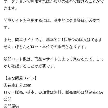
オークションで利用すればかなりの確率で儲けることがで
方法
きます。
を増
やす
問屋サイトを利用するには、基本的に会員登録が必要で
3.4
写真
す。
でア
ピー
また、問屋サイトでは、基本的に1個単位の購入はできま
ル度
アッ
せん。ほとんどロット単位での販売となります。
プ！
最低ロット数は、商品やサイトによって異なるので、しっ
3.4.1
かり確認することが必要です。
写
真
撮
【主な問屋サイト】
影
①在庫処分.com
の
ロット販売が基本。参加費は無料。販売価格は登録者のみ
ポ
イ
公開
ン
②問屋街