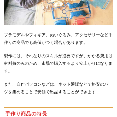
させ
よ
う！
4.2
商
品
を
プラモデルやフィギア、ぬいぐるみ、アクセサリーなど手
綺
作りの商品でも高値がつく場合があります。
麗
に
製作には、それなりのスキルが必要ですが、かかる費用は
梱
包
材料費のみのため、市場で購入するより安上がりになりま
す
す。
る
4.2.1
また、自作パソコンなどは、ネット通販などで格安のパー
商
ツを集めることで安価で出品することができます
品
の
種
手作り商品の特長
類