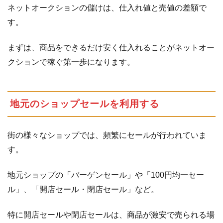
ネットオークションの儲けは、仕入れ値と売値の差額で
ズ、
プレ
す。
ミア
チケ
まずは、商品をできるだけ安く仕入れることがネットオー
ット
クションで稼ぐ第一歩になります。
を狙
う
1.2.1
地元のショップセールを利用する
プ
レ
ミ
街の様々なショップでは、頻繁にセールが行われていま
ア
す。
商
品
を
地元ショップの「バーゲンセール」や「100円均一セー
見
ル」、「開店セール・閉店セール」など。
つ
け
特に開店セールや閉店セールは、商品が激安で売られる場
る