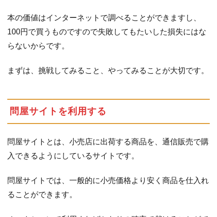
文
本の価値はインターネットで調べることができますし、
や
写
100円で買うものですので失敗してもたいした損失にはな
真
らないからです。
3.2
入
札
まずは、挑戦してみること、やってみることが大切です。
開
始
価
問屋サイトを利用する
格
を
適
問屋サイトとは、小売店に出荷する商品を、通信販売で購
正
に
入できるようにしているサイトです。
す
る
問屋サイトでは、一般的に小売価格より安く商品を仕入れ
3.3
支払
ることができます。
い・
発送