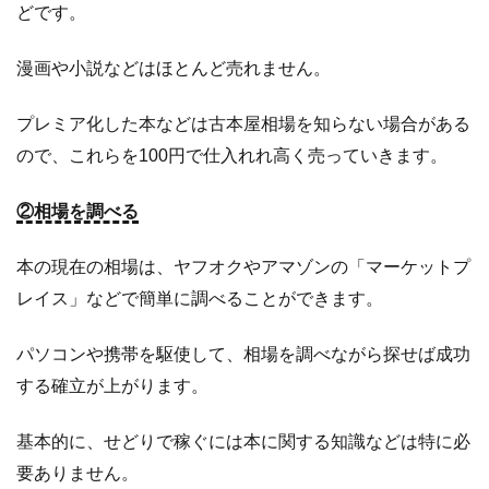
や
どです。
す
く
漫画や小説などはほとんど売れません。
す
る
プレミア化した本などは古本屋相場を知らない場合がある
3.1
商
ので、これらを100円で仕入れれ高く売っていきます。
品
の
②相場を調べる
タ
イ
本の現在の相場は、ヤフオクやアマゾンの「マーケットプ
ト
ル
レイス」などで簡単に調べることができます。
を
決
パソコンや携帯を駆使して、相場を調べながら探せば成功
め
する確立が上がります。
る
3.1.1
基本的に、せどりで稼ぐには本に関する知識などは特に必
説
要ありません。
明