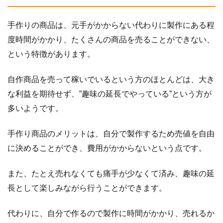
と
梱
手作りの商品は、元手がかからない代わりに製作にある程
包
方
度時間がかかり、たくさんの商品を売ることができない、
法
という特徴があります。
4.3
ト
ラ
自作商品を売って稼いでいるという方のほとんどは、大き
ブ
な利益を期待せず、”趣味の延長でやっている”という方が
ル
多いようです。
対
策
手作り商品のメリットは、自分で製作するため売値を自由
4.3.1
に決めることができ、費用がかからないという点です。
ト
ラ
また、たとえ売れなくても痛手が少なくて済み、趣味の延
ブ
ル
長として楽しみながら行うことができます。
回
避
代わりに、自分で作るので製作に時間がかかり、売れるか
策