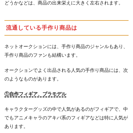
どうかなどは、商品の出来栄えに大きく左右されます。
5
ラ
ン
ク
流通している手作り商品は
ア
ッ
プ
ネットオークションには、手作り商品のジャンルもあり、
で
手作り商品のファンも結構います。
注
目
オークションでよく出品される人気の手作り商品には、次
度
のようなものがあります。
を
あ
①自作フィギア、プラモデル
げ
る
キャラクターグッズの中で人気があるのがフィギアで、中
5.1
ラ
でもアニメキャラのアキバ系のフィギアなどは特に人気が
ン
あります。
ク