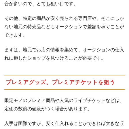
方
合が多いので、とても狙い目です。
法
その他、特定の商品が安く売られる専門店や、そこにしか
1.3
人気
アー
ない地元の特売品などもオークションで差額を稼ぐことが
チス
できます。
トの
ライ
まずは、地元でお店の情報を集めて、オークションの仕入
ブ・
れに適したショップを見つけることが必要です。
イベ
ント
のチ
ケッ
プレミアグッズ、プレミアチケットを狙う
トを
狙う
1.3.1
限定モノのプレミア商品や人気のライブチケットなどは、
チ
定価の数倍の値段がつく場合があります。
ケ
ッ
入手は困難ですが、安く仕入れることができれば大きな収
ト