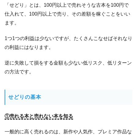
れ
「せどり」とは、100円以上で売れそうな古本を100円で
る
仕入れて、100円以上で売り、その差額を稼ぐことをいい
に
は
ます。
2.4
試し
1つ1つの利益は少ないですが、たくさんこなせばそれなり
に出
品し
の利益にはなります。
てみ
よ
逆に失敗して損をする金額も少ない低リスク、低リターン
う！
の方法です。
3
出
品
登
せどりの基本
録
で
①売れる本と売れない本を知る
入
札
し
一般的に高く売れるのは、新作や人気作、プレミア作品な